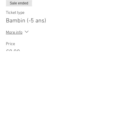
Sale ended
Ticket type
Bambin (-5 ans)
More info
Price
€0.00
© 2022
Movie Cars Central
Do Not Sell My Personal Information