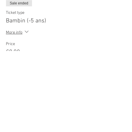
Sale ended
Ticket type
Bambin (-5 ans)
More info
Price
€0.00
© 2022
Movie Cars Central
Do Not Sell My Personal Information