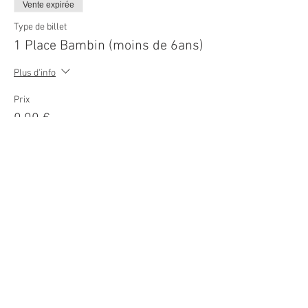
Vente expirée
Type de billet
1 Place Bambin (moins de 6ans)
Plus d'info
Prix
0,00 €
© 2026
Movie Cars Central
Do Not Sell My Personal Information