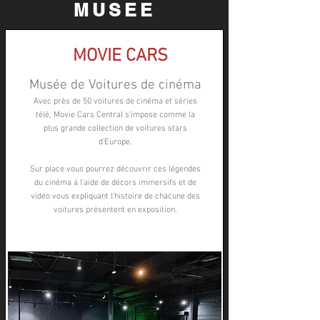
MUSEE
MOVIE CARS
Musée de Voitures de cinéma
Avec près de 50 voitures de cinéma et séries
télé, Movie Cars Central s'impose comme la
plus grande collection de voitures stars
d'Europe.
Sur place vous pourrez découvrir ces légendes
du cinéma à l'aide de décors immersifs et de
vidéo vous expliquant l'histoire de chacune des
voitures présentent en exposition.