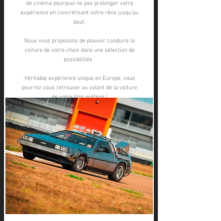
de cinéma pourquoi ne pas prolonger votre
expérience en concrétisant votre rêve jusqu'au
bout.
Nous vous proposons de pouvoir conduire la
voiture de votre choix dans une sélection de
possibilités.
Véritable expérience unique en Europe, vous
pourrez vous retrouver au volant de la voiture
de votre film préféré !