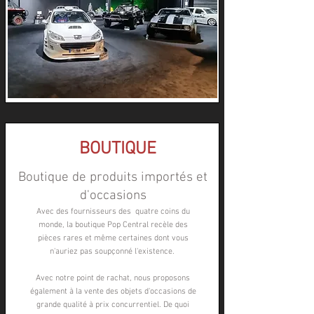
BOUTIQUE
Boutique de produits importés et
d'occasions
Avec des fournisseurs des quatre coins du
monde, la boutique Pop Central recèle des
pièces rares et même certaines dont vous
n'auriez pas soupçonné l'existence.
Avec notre point de rachat, nous proposons
également à la vente des objets d'occasions de
grande qualité à prix concurrentiel. De quoi