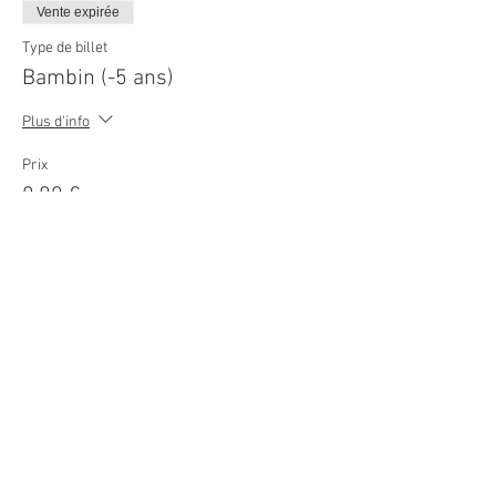
Vente expirée
Type de billet
Bambin (-5 ans)
Plus d'info
Prix
0,00 €
© 2026
Movie Cars Central
Do Not Sell My Personal Information