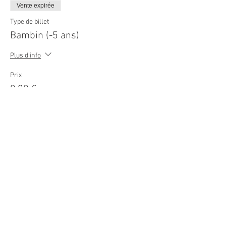
Vente expirée
Type de billet
Bambin (-5 ans)
Plus d'info
Prix
0,00 €
© 2026
Movie Cars Central
Do Not Sell My Personal Information