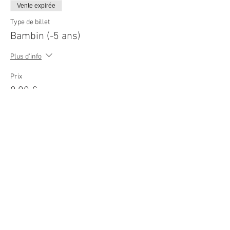
Vente expirée
Type de billet
Bambin (-5 ans)
Plus d'info
Prix
0,00 €
© 2026
Movie Cars Central
Do Not Sell My Personal Information