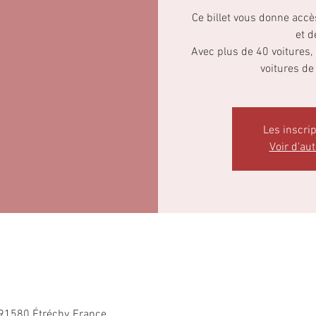
Ce billet vous donne accè
et d
Avec plus de 40 voitures,
voitures de
Les inscri
Voir d'au
, 91580 Étréchy, France