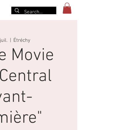
r
uil.
  |  
Étréchy
e Movie
Central
vant-
mière"