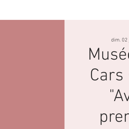
Locations
Boutique
Nous Contacte
dim. 02 j
Musé
Cars 
"A
pre