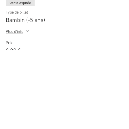
Vente expirée
Type de billet
Bambin (-5 ans)
Plus d'info
Prix
0,00 €
© 2026
Movie Cars Central
Do Not Sell My Personal Information