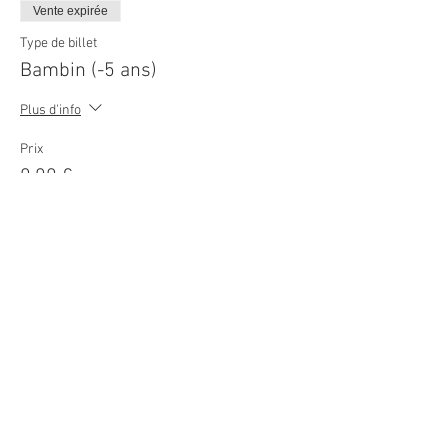
Vente expirée
Type de billet
Bambin (-5 ans)
Plus d'info
Prix
0,00 €
© 2026
Movie Cars Central
Do Not Sell My Personal Information