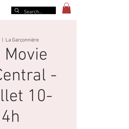
r
  |  
La Garçonnière
 Movie
entral -
llet 10-
14h