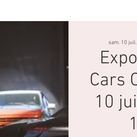
Locations
Boutique
Nous Contacte
sam. 10 juil.
Expo
Cars C
10 jui