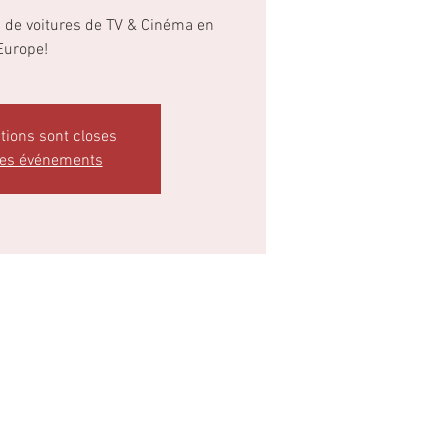
n de voitures de TV & Cinéma en
Europe!
ptions sont closes
res événements